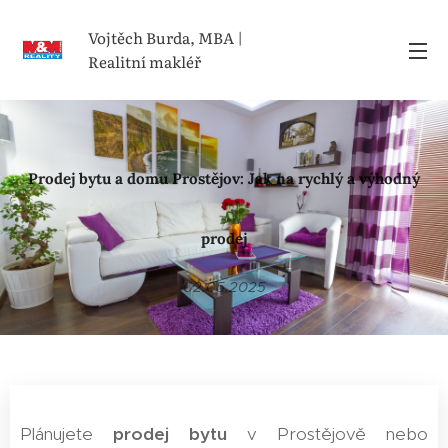
Vojtěch Burda, MBA |
Realitní makléř
Prodej bytu a domu Prostějov: Jak na rychlý a výhodný
prodej
02.05.2025
Plánujete
prodej bytu
v Prostějově nebo