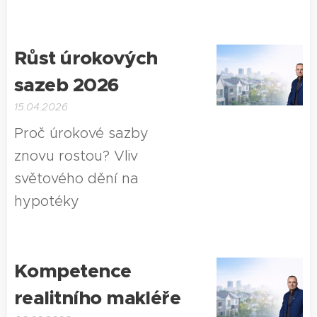
Růst úrokových
sazeb 2026
15.04.2026
Proč úrokové sazby
znovu rostou? Vliv
světového dění na
hypotéky
Kompetence
realitního makléře