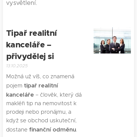
vysvětlení.
Tipař realitní
kanceláře –
přivydělej si
13.10.2025
Možná už víš, co znamená
tipař realitní
pojem
kanceláře
– člověk, který dá
makléři tip na nemovitost k
prodeji nebo pronájmu, a
když se obchod uskuteční,
finanční odměnu
dostane
.