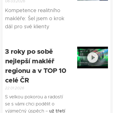
06.03.2026
Kompetence realitního
makléře: Šel jsem o krok
dál pro své klienty
3 roky po sobě
nejlepší makléř
regionu a v TOP 10
celé ČR 💼
22.01.2026
S velkou pokorou a radostí
se s vámi chci podělit o
už třetí
výjimečný úspěch –