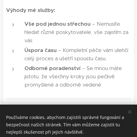
Výhody mé služby:
Vše pod jednou střechou
– Nemusíte
hledat různé poskytovatele, vše zajistím za
vás.
Úspora času
– Kompletní péče vám ulehčí
celý proces a ušetří spoustu času.
Odborné poradenství
– Se mnou máte
jistotu, že všechny kroky jsou pečlivě
promyšlené a odborně vedené.
Používáme cookies, abychom zajistili správné fungování a
bezpečnost našich stránek. Tím vám můžeme zajistit tu
nejlepší zkušenost při jejich návštěvě.